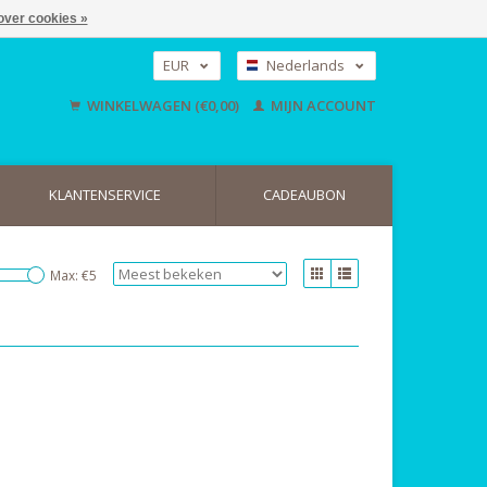
over cookies »
EUR
Nederlands
GBP
Deutsch
WINKELWAGEN (€0,00)
MIJN ACCOUNT
English
USD
KLANTENSERVICE
CADEAUBON
Max: €
5