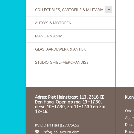
COLLECTIBLES, CARTOFILIE & MILITARIA
AUTO'S & MOTOREN
MANGA & ANIME
GLAS, AARDEWERK & ANTIEK
STUDIO GHIBLI-MERCHANDISE
Adres: Piet Heinstraat 113, 2518 CE
Klan
Den Haag. Open op ma: 13-17.30,
di-vr: 10-17.30, za: 11-17.30 en zo:
Over 
12-16.
Alge
Disc
KvK: Den Haag 27075653
Priva
info@collectura.com