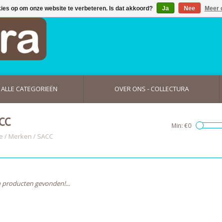
kies op om onze website te verbeteren. Is dat akkoord?
Ja
Nee
Meer 
ALLE CATEGORIEËN
OVER ONS - COLLECTURA
CC
Min: €
0
e
/
Merken
/
SACC
 producten gevonden!...