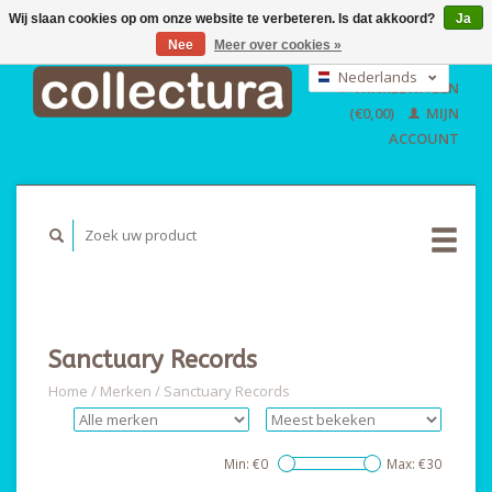
Wij slaan cookies op om onze website te verbeteren. Is dat akkoord?
Ja
Nee
Meer over cookies »
EUR
GBP
Nederlands
WINKELWAGEN
USD
Deutsch
(€0,00)
MIJN
English
ACCOUNT
Sanctuary Records
Home
/
Merken
/
Sanctuary Records
Min: €
0
Max: €
30