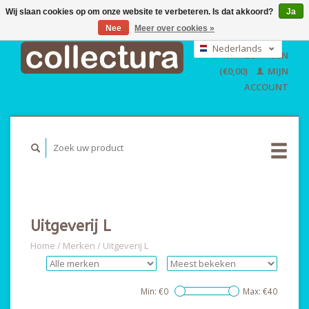
Wij slaan cookies op om onze website te verbeteren. Is dat akkoord?
Ja
Nee
Meer over cookies »
EUR
GBP
Nederlands
WINKELWAGEN
USD
Deutsch
(€0,00)
MIJN
English
ACCOUNT
Uitgeverij L
Home
/
Merken
/
Uitgeverij L
Min: €
0
Max: €
40