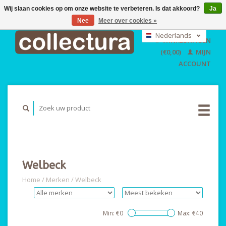
Wij slaan cookies op om onze website te verbeteren. Is dat akkoord?
Ja
Nee
Meer over cookies »
EUR
GBP
Nederlands
WINKELWAGEN
USD
Deutsch
(€0,00)
MIJN
English
ACCOUNT
Welbeck
Home
/
Merken
/
Welbeck
Min: €
0
Max: €
40