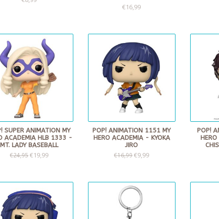
€16,99
! SUPER ANIMATION MY
POP! ANIMATION 1151 MY
POP! A
O ACADEMIA HLB 1333 -
HERO ACADEMIA - KYOKA
HERO 
MT. LADY BASEBALL
JIRO
CHI
€19,99
€9,99
€24,95
€16,99