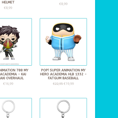
HELMET
€8,99
€8,99
NIMATION 788 MY
POP! SUPER ANIMATION MY
ACADEMIA - KAI
HERO ACADEMIA HLB 1332 -
SAKI OVERHAUL
FATGUM BASEBALL
€16,99
€19,99
€22,95