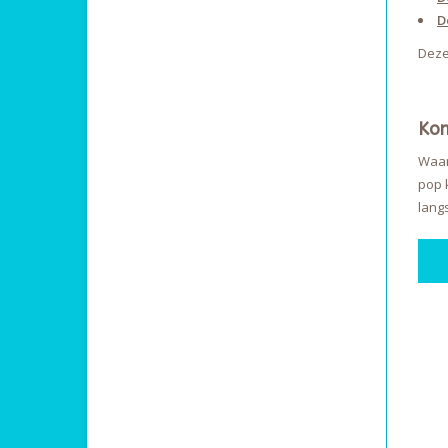
D
Deze
Kom
Waar
pop 
lang