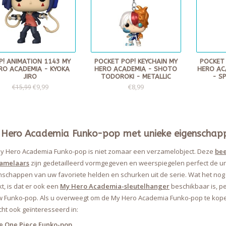
P! ANIMATION 1143 MY
POCKET POP! KEYCHAIN MY
POCKET 
RO ACADEMIA - KYOKA
HERO ACADEMIA - SHOTO
HERO AC
JIRO
TODOROKI - METALLIC
- S
€9,99
€8,99
€15,99
Hero Academia Funko-pop met unieke eigenschap
y Hero Academia Funko-pop is niet zomaar een verzamelobject. Deze
bee
amelaars
zijn gedetailleerd vormgegeven en weerspiegelen perfect de u
nschappen van uw favoriete helden en schurken uit de serie. Wat het nog
t, is dat er ook een
My Hero Academia-sleutelhanger
beschikbaar is, p
uw Funko-pop. Als u overweegt om de My Hero Academia Funko-pop te kope
cht ook geïnteresseerd in:
e One Piece Funko-pop