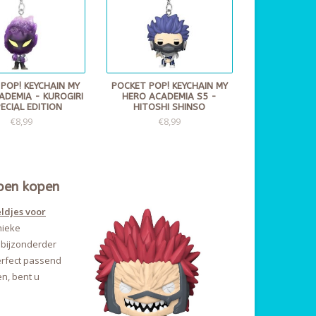
POP! KEYCHAIN MY
POCKET POP! KEYCHAIN MY
ADEMIA - KUROGIRI
HERO ACADEMIA S5 -
PECIAL EDITION
HITOSHI SHINSO
€8,99
€8,99
pen kopen
ldjes voor
nieke
 bijzonderder
erfect passend
n, bent u