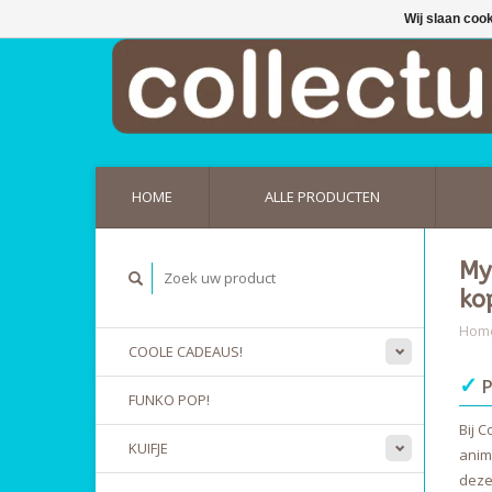
Wij slaan coo
HOME
ALLE PRODUCTEN
My
ko
Hom
COOLE CADEAUS!
✓
P
FUNKO POP!
Bij 
KUIFJE
anim
deze