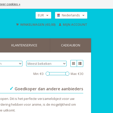
over cookies »
EUR
Nederlands
GBP
Deutsch
WINKELWAGEN (€0,00)
MIJN ACCOUNT
English
USD
KLANTENSERVICE
CADEAUBON
Min: €
0
Max: €
30
✓
Goedkoper dan andere aanbieders
open. Dit is het perfecte verzamelobject voor uw
aardering hebben voor anime, is de mogelijkheid om
e uitkomt.