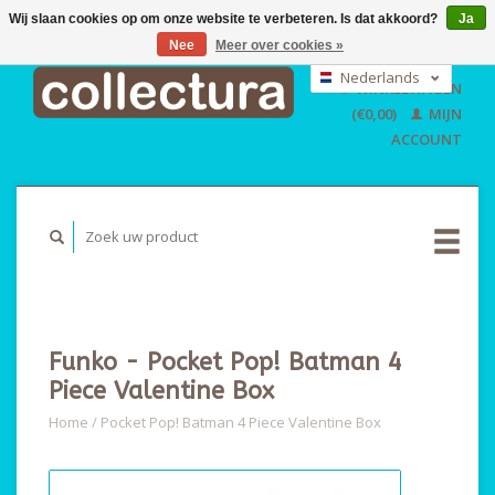
Wij slaan cookies op om onze website te verbeteren. Is dat akkoord?
Ja
Nee
Meer over cookies »
EUR
GBP
Nederlands
WINKELWAGEN
USD
Deutsch
(€0,00)
MIJN
English
ACCOUNT
Funko - Pocket Pop! Batman 4
Piece Valentine Box
Home
/
Pocket Pop! Batman 4 Piece Valentine Box