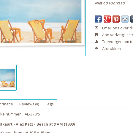
Niet op voorraad
Email ons over di
Aan verlanglijst
Toevoegen om te 
Afdrukken
ormatie
Reviews
Tags
(0)
tikelnummer:
AE-370/5
tkaart - Alex Katz - Beach at 9 AM (1999)
tkaart, formaat 10,5 x 15 cm.