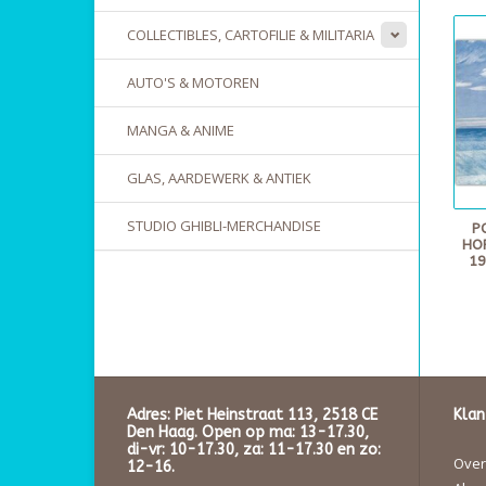
COLLECTIBLES, CARTOFILIE & MILITARIA
AUTO'S & MOTOREN
MANGA & ANIME
GLAS, AARDEWERK & ANTIEK
STUDIO GHIBLI-MERCHANDISE
P
HO
19
Adres: Piet Heinstraat 113, 2518 CE
Klan
Den Haag. Open op ma: 13-17.30,
di-vr: 10-17.30, za: 11-17.30 en zo:
Over 
12-16.