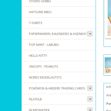
STUDIO GHIBLI
HATSUNE MIKU
T-SHIRTS
PAPIERWAREN, KALENDERS & AGENDA'S
POP MART - LABUBU
HELLO KITTY
SNOOPY - PEANUTS
NOREV MODELAUTO’S
Inf
POKÉMON & ANDERE TRADING CARDS
Ar
FILATELIE
Pos
NUMISMATIEK
Pos