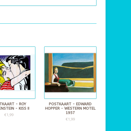
TKAART - ROY
POSTKAART - EDWARD
NSTEIN - KISS II
HOPPER - WESTERN MOTEL
1957
€1,99
€1,99