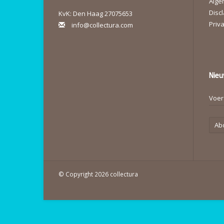
Alge
Disc
KvK: Den Haag 27075653
Priva
info@collectura.com
Nieu
Ab
© Copyright 2026 collectura