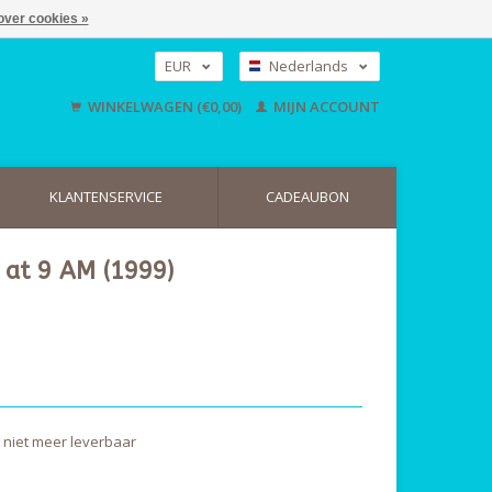
over cookies »
EUR
Nederlands
GBP
Deutsch
WINKELWAGEN (€0,00)
MIJN ACCOUNT
English
USD
KLANTENSERVICE
CADEAUBON
 at 9 AM (1999)
t, niet meer leverbaar