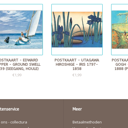
OSTKAART - EDWARD
POSTKAART - UTAGAWA
POSTKAA
PPER - GROUND SWELL
HIROSHIGE - IRIS 1797-
GOGH 
39 (SEEGANG, HOULE)
1858
1888 (
€1,99
€1,99
tenservice
Meer
ons - collectura
Betaalmethoden