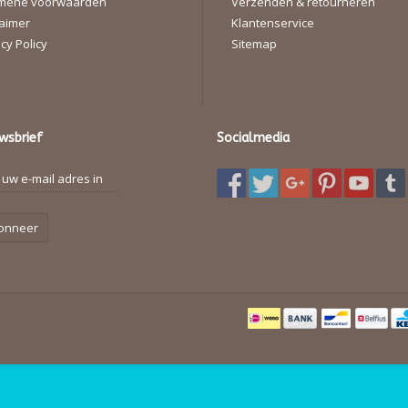
mene voorwaarden
Verzenden & retourneren
laimer
Klantenservice
cy Policy
Sitemap
wsbrief
Socialmedia
onneer