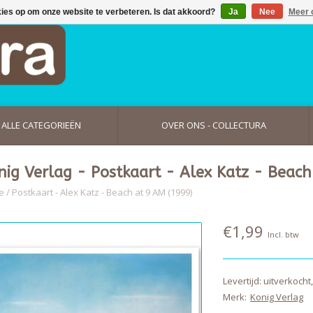
kies op om onze website te verbeteren. Is dat akkoord?
Ja
Nee
Meer 
ALLE CATEGORIEËN
OVER ONS - COLLECTURA
nig Verlag - Postkaart - Alex Katz - Beach
e
/
Postkaart - Alex Katz - Beach at 9 AM (1999)
€1,99
Incl. btw
Levertijd: uitverkoch
Merk:
Konig Verlag