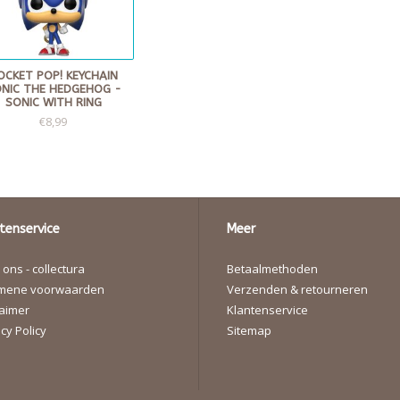
OCKET POP! KEYCHAIN
NIC THE HEDGEHOG -
SONIC WITH RING
€8,99
tenservice
Meer
ons - collectura
Betaalmethoden
mene voorwaarden
Verzenden & retourneren
laimer
Klantenservice
cy Policy
Sitemap