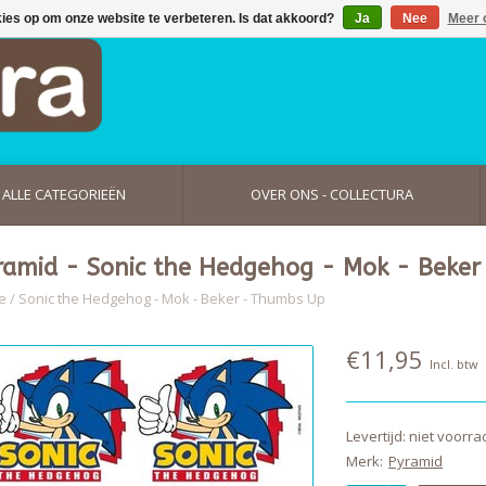
kies op om onze website te verbeteren. Is dat akkoord?
Ja
Nee
Meer 
ALLE CATEGORIEËN
OVER ONS - COLLECTURA
ramid - Sonic the Hedgehog - Mok - Beke
e
/
Sonic the Hedgehog - Mok - Beker - Thumbs Up
€11,95
Incl. btw
Levertijd: niet voorra
Merk:
Pyramid