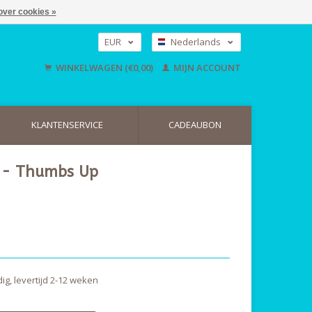
over cookies »
EUR
Nederlands
GBP
Deutsch
WINKELWAGEN (€0,00)
MIJN ACCOUNT
English
USD
KLANTENSERVICE
CADEAUBON
r - Thumbs Up
dig, levertijd 2-12 weken