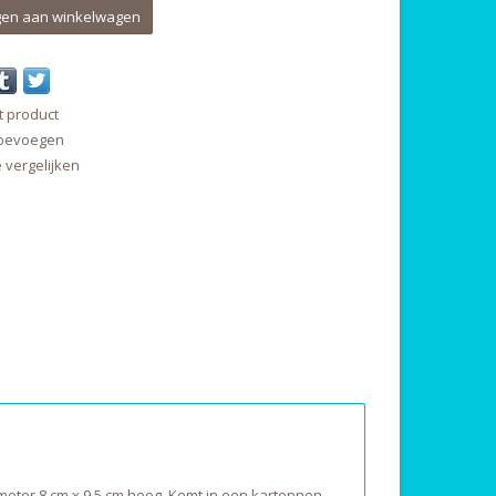
en aan winkelwagen
t product
 toevoegen
vergelijken
eter 8 cm x 9,5 cm hoog. Komt in een kartonnen