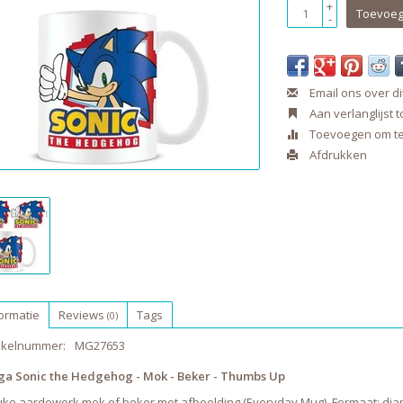
+
Toevoeg
-
Email ons over di
Aan verlanglijst
Toevoegen om te 
Afdrukken
ormatie
Reviews
Tags
(0)
tikelnummer:
MG27653
ga Sonic the Hedgehog - Mok - Beker - Thumbs Up
uke aardewerk mok of beker met afbeelding (Everyday Mug). Formaat: diam