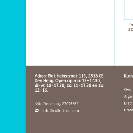
P
SO
Adres: Piet Heinstraat 113, 2518 CE
Klan
Den Haag. Open op ma: 13-17.30,
di-vr: 10-17.30, za: 11-17.30 en zo:
Over 
12-16.
Alge
Disc
KvK: Den Haag 27075653
Priva
info@collectura.com