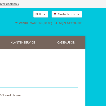
over cookies »
EUR
Nederlands
GBP
Deutsch
WINKELWAGEN (€0,00)
MIJN ACCOUNT
English
USD
KLANTENSERVICE
CADEAUBON
 1-3 werkdagen