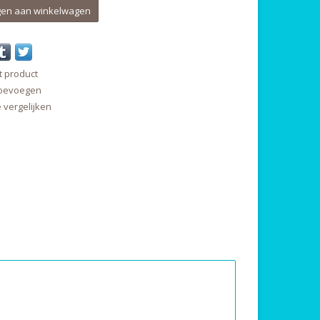
en aan winkelwagen
t product
 toevoegen
vergelijken