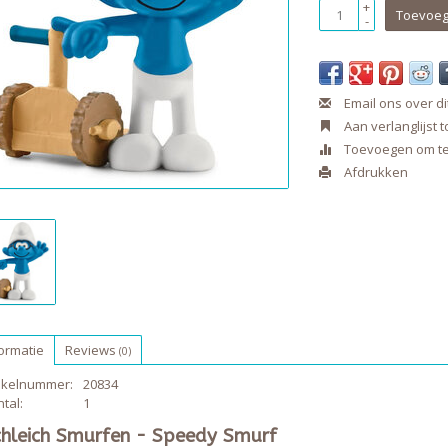
+
Toevoeg
-
Email ons over di
Aan verlanglijst
Toevoegen om te 
Afdrukken
ormatie
Reviews
(0)
tikelnummer:
20834
tal:
1
chleich Smurfen - Speedy Smurf