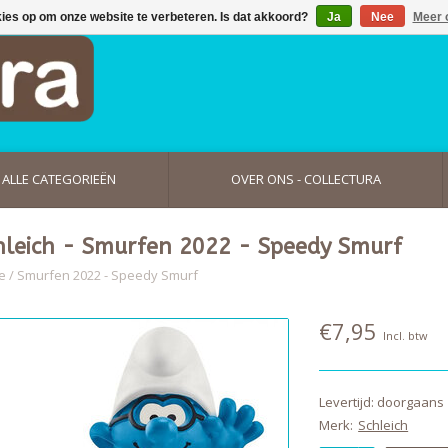
kies op om onze website te verbeteren. Is dat akkoord?
Ja
Nee
Meer 
ALLE CATEGORIEËN
OVER ONS - COLLECTURA
hleich - Smurfen 2022 - Speedy Smurf
e
/
Smurfen 2022 - Speedy Smurf
€7,95
Incl. btw
Levertijd: doorgaans
Merk:
Schleich