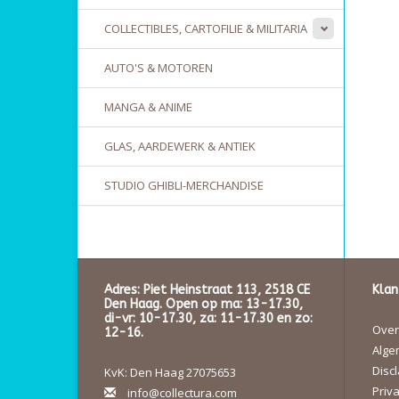
COLLECTIBLES, CARTOFILIE & MILITARIA
AUTO'S & MOTOREN
MANGA & ANIME
GLAS, AARDEWERK & ANTIEK
STUDIO GHIBLI-MERCHANDISE
Adres: Piet Heinstraat 113, 2518 CE
Klan
Den Haag. Open op ma: 13-17.30,
di-vr: 10-17.30, za: 11-17.30 en zo:
Over 
12-16.
Alge
Disc
KvK: Den Haag 27075653
Priva
info@collectura.com