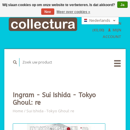
Wij slaan cookies op om onze website te verbeteren. Is dat akkoord?
Ja
Nee
Meer over cookies »
EUR
GBP
Nederlands
WINKELWAGEN
USD
Deutsch
(€0,00)
MIJN
English
ACCOUNT
Ingram - Sui Ishida - Tokyo
Ghoul: re
Home
/
Sui Ishida - Tokyo Ghoul: re