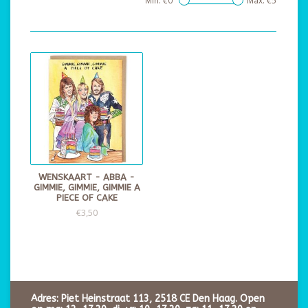
Min: €
0
Max: €
5
WENSKAART - ABBA -
GIMMIE, GIMMIE, GIMMIE A
PIECE OF CAKE
€3,50
Adres: Piet Heinstraat 113, 2518 CE Den Haag. Open