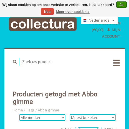
Wij slaan cookies op om onze website te verbeteren. Is dat akkoord?
Ja
Nee
Meer over cookies »
EUR
GBP
Nederlands
WINKELWAGEN
USD
Deutsch
(€0,00)
MIJN
English
ACCOUNT
Producten getagd met Abba
gimme
Home
/
Tags
/
Abba gimme