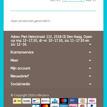
Min: €
0
Max: €
5
Geen producten gevonden!...
Adres: Piet Heinstraat 113, 2518 CE Den Haag. Open
op ma: 13-17.30, di-vr: 10-17.30, za: 11-17.30 en
zo: 12-16.
Klantenservice
Meer
Mijn account
Nieuwsbrief
Socialmedia
© Copyright 2026 collectura