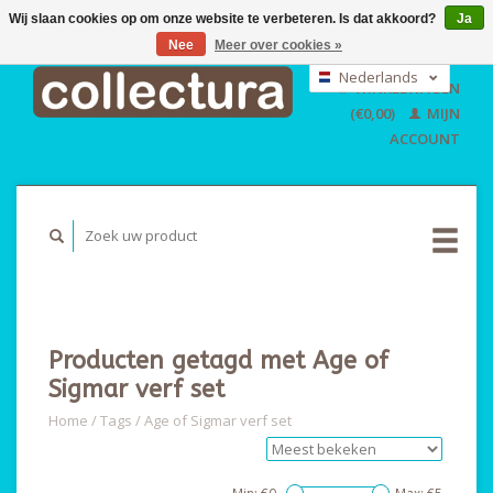
Wij slaan cookies op om onze website te verbeteren. Is dat akkoord?
Ja
Nee
Meer over cookies »
EUR
GBP
Nederlands
WINKELWAGEN
USD
Deutsch
(€0,00)
MIJN
English
ACCOUNT
Producten getagd met Age of
Sigmar verf set
Home
/
Tags
/
Age of Sigmar verf set