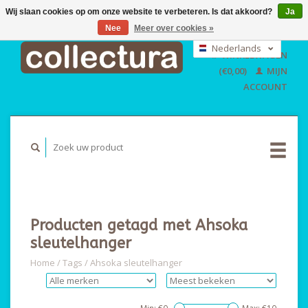
Wij slaan cookies op om onze website te verbeteren. Is dat akkoord?
Ja
Nee
Meer over cookies »
EUR
GBP
Nederlands
WINKELWAGEN
USD
Deutsch
(€0,00)
MIJN
English
ACCOUNT
Producten getagd met Ahsoka
sleutelhanger
Home
/
Tags
/
Ahsoka sleutelhanger