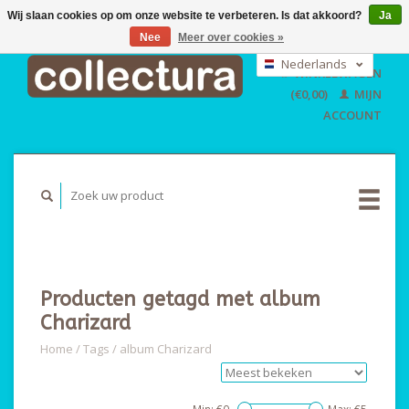
Wij slaan cookies op om onze website te verbeteren. Is dat akkoord?
Ja
Nee
Meer over cookies »
EUR
GBP
Nederlands
WINKELWAGEN
USD
Deutsch
(€0,00)
MIJN
English
ACCOUNT
Producten getagd met album
Charizard
Home
/
Tags
/
album Charizard