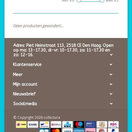
Min: €
0
Max: €
5
Geen producten gevonden!...
Adres: Piet Heinstraat 113, 2518 CE Den Haag. Open
op ma: 13-17.30, di-vr: 10-17.30, za: 11-17.30 en
zo: 12-16.
Klantenservice
Meer
Mijn account
Nieuwsbrief
Socialmedia
© Copyright 2026 collectura