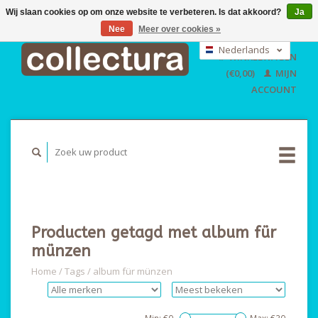
Wij slaan cookies op om onze website te verbeteren. Is dat akkoord?
Ja
Nee
Meer over cookies »
EUR
GBP
Nederlands
WINKELWAGEN
USD
Deutsch
(€0,00)
MIJN
English
ACCOUNT
Producten getagd met album für
münzen
Home
/
Tags
/
album für münzen