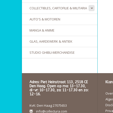
COLLECTIBLES, CARTOFILIE & MILITARIA
AUTO'S & MOTOREN
MANGA & ANIME
GLAS, AARDEWERK & ANTIEK
STUDIO GHIBLI-MERCHANDISE
Adres: Piet Heinstraat 113, 2518 CE
Klan
Den Haag. Open op ma: 13-17.30,
di-vr: 10-17.30, za: 11-17.30 en zo:
Over 
12-16.
Alge
Disc
KvK: Den Haag 27075653
Priva
info@collectura.com