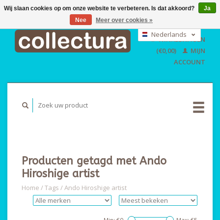
Wij slaan cookies op om onze website te verbeteren. Is dat akkoord?
Ja
Nee
Meer over cookies »
EUR
GBP
Nederlands
WINKELWAGEN
USD
Deutsch
(€0,00)
MIJN
English
ACCOUNT
Producten getagd met Ando
Hiroshige artist
Home
/
Tags
/
Ando Hiroshige artist