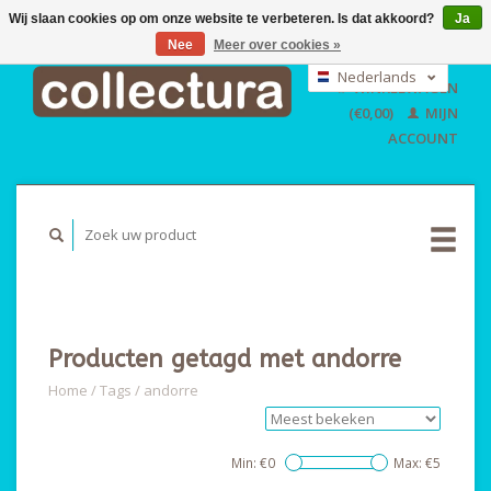
Wij slaan cookies op om onze website te verbeteren. Is dat akkoord?
Ja
Nee
Meer over cookies »
EUR
GBP
Nederlands
WINKELWAGEN
USD
Deutsch
(€0,00)
MIJN
English
ACCOUNT
Producten getagd met andorre
Home
/
Tags
/
andorre
Min: €
0
Max: €
5