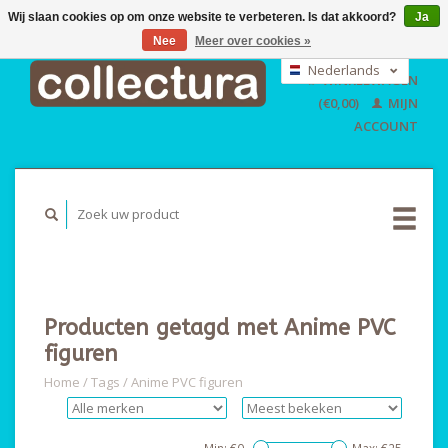
Wij slaan cookies op om onze website te verbeteren. Is dat akkoord?
Ja
Nee
Meer over cookies »
EUR
GBP
Nederlands
WINKELWAGEN
USD
Deutsch
(€0,00)
MIJN
English
ACCOUNT
Producten getagd met Anime PVC
figuren
Home
/
Tags
/
Anime PVC figuren