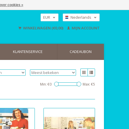
over cookies »
EUR
Nederlands
GBP
Deutsch
WINKELWAGEN (€0,00)
MIJN ACCOUNT
English
USD
KLANTENSERVICE
CADEAUBON
Min: €
0
Max: €
5