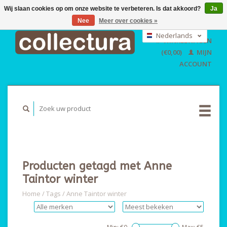
Wij slaan cookies op om onze website te verbeteren. Is dat akkoord?
Ja
Nee
Meer over cookies »
EUR
GBP
Nederlands
WINKELWAGEN
USD
Deutsch
(€0,00)
MIJN
English
ACCOUNT
Producten getagd met Anne
Taintor winter
Home
/
Tags
/
Anne Taintor winter