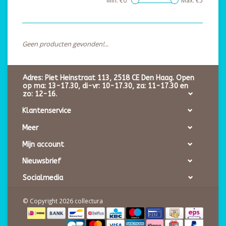
Min: €
0
Max: €
5
Geen producten gevonden!...
Adres: Piet Heinstraat 113, 2518 CE Den Haag. Open
op ma: 13-17.30, di-vr: 10-17.30, za: 11-17.30 en
zo: 12-16.
Klantenservice
Meer
Mijn account
Nieuwsbrief
Socialmedia
© Copyright 2026 collectura