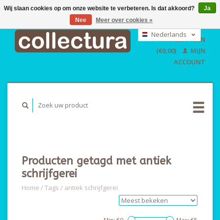
Wij slaan cookies op om onze website te verbeteren. Is dat akkoord?
Ja
Nee
Meer over cookies »
EUR
GBP
Nederlands
WINKELWAGEN
USD
Deutsch
(€0,00)
MIJN
English
ACCOUNT
Producten getagd met antiek
schrijfgerei
Home
/
Tags
/
antiek schrijfgerei