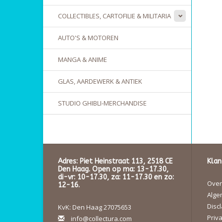
COLLECTIBLES, CARTOFILIE & MILITARIA
AUTO'S & MOTOREN
MANGA & ANIME
GLAS, AARDEWERK & ANTIEK
STUDIO GHIBLI-MERCHANDISE
Adres: Piet Heinstraat 113, 2518 CE
Klan
Den Haag. Open op ma: 13-17.30,
di-vr: 10-17.30, za: 11-17.30 en zo:
Over 
12-16.
Alge
Disc
KvK: Den Haag 27075653
Priva
info@collectura.com