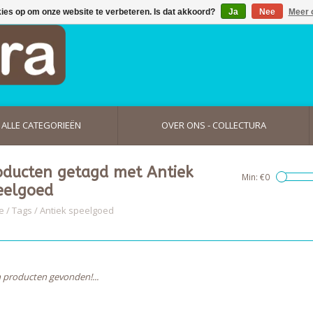
kies op om onze website te verbeteren. Is dat akkoord?
Ja
Nee
Meer 
ALLE CATEGORIEËN
OVER ONS - COLLECTURA
oducten getagd met Antiek
Min: €
0
eelgoed
e
/
Tags
/
Antiek speelgoed
 producten gevonden!...