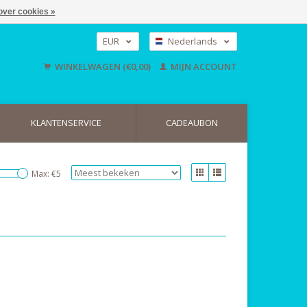
over cookies »
EUR
Nederlands
GBP
Deutsch
WINKELWAGEN (€0,00)
MIJN ACCOUNT
English
USD
KLANTENSERVICE
CADEAUBON
Max: €
5