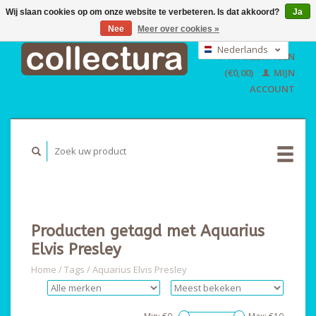
Wij slaan cookies op om onze website te verbeteren. Is dat akkoord?
Ja
Nee
Meer over cookies »
EUR
GBP
Nederlands
WINKELWAGEN
USD
Deutsch
(€0,00)
MIJN
English
ACCOUNT
Producten getagd met Aquarius
Elvis Presley
Home
/
Tags
/
Aquarius Elvis Presley