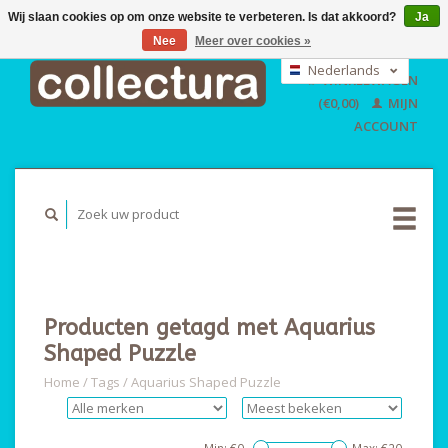
Wij slaan cookies op om onze website te verbeteren. Is dat akkoord?
Ja
Nee
Meer over cookies »
EUR
GBP
Nederlands
WINKELWAGEN
USD
Deutsch
(€0,00)
MIJN
English
ACCOUNT
Producten getagd met Aquarius
Shaped Puzzle
Home
/
Tags
/
Aquarius Shaped Puzzle