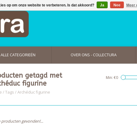
kies op om onze website te verbeteren. Is dat akkoord?
Ja
Nee
Meer 
ALLE CATEGORIEËN
OVER ONS - COLLECTURA
oducten getagd met
Min: €
0
chéduc figurine
e
/
Tags
/
Archéduc figurine
 producten gevonden!...