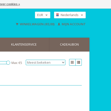
over cookies »
EUR
Nederlands
GBP
Deutsch
WINKELWAGEN (€0,00)
MIJN ACCOUNT
English
USD
KLANTENSERVICE
CADEAUBON
Max: €
5