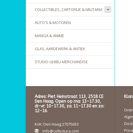
COLLECTIBLES, CARTOFILIE & MILITARIA
AUTO'S & MOTOREN
MANGA & ANIME
GLAS, AARDEWERK & ANTIEK
STUDIO GHIBLI-MERCHANDISE
Adres: Piet Heinstraat 113, 2518 CE
Klan
Den Haag. Open op ma: 13-17.30,
di-vr: 10-17.30, za: 11-17.30 en zo:
Over 
12-16.
Alge
Disc
KvK: Den Haag 27075653
Priva
info@collectura.com