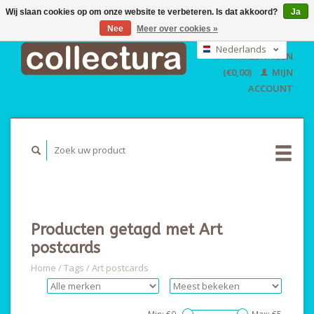
Wij slaan cookies op om onze website te verbeteren. Is dat akkoord?
Ja
Nee
Meer over cookies »
EUR
GBP
Nederlands
WINKELWAGEN
USD
Deutsch
(€0,00)
MIJN
English
ACCOUNT
Producten getagd met Art
postcards
Home
/
Tags
/
Art postcards