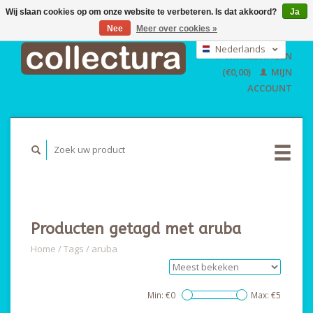
Wij slaan cookies op om onze website te verbeteren. Is dat akkoord?
Ja
Nee
Meer over cookies »
EUR
GBP
Nederlands
WINKELWAGEN
USD
Deutsch
(€0,00)
MIJN
English
ACCOUNT
Producten getagd met aruba
Home
/
Tags
/
aruba
Min: €
0
Max: €
5