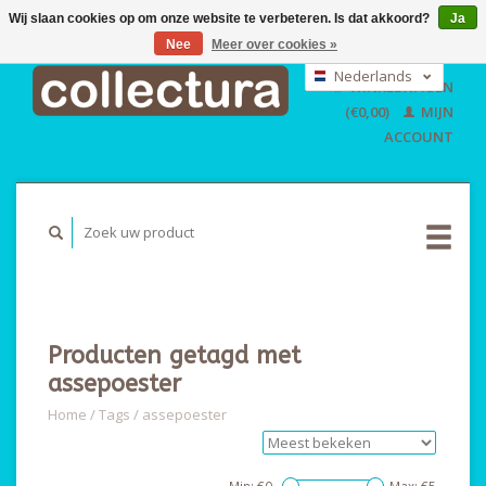
Wij slaan cookies op om onze website te verbeteren. Is dat akkoord?
Ja
Nee
Meer over cookies »
EUR
GBP
Nederlands
WINKELWAGEN
USD
Deutsch
(€0,00)
MIJN
English
ACCOUNT
Producten getagd met
assepoester
Home
/
Tags
/
assepoester