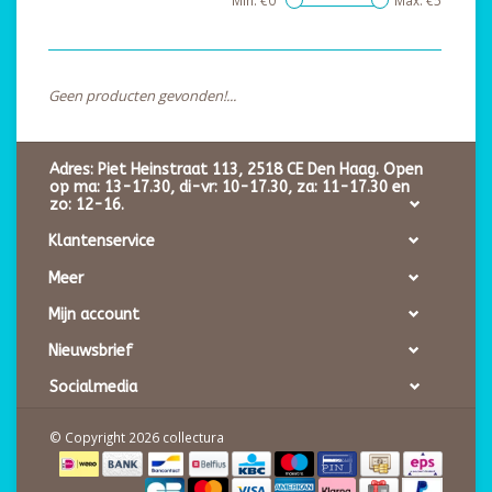
Min: €
0
Max: €
5
Geen producten gevonden!...
Adres: Piet Heinstraat 113, 2518 CE Den Haag. Open
op ma: 13-17.30, di-vr: 10-17.30, za: 11-17.30 en
zo: 12-16.
Klantenservice
Meer
Mijn account
Nieuwsbrief
Socialmedia
© Copyright 2026 collectura