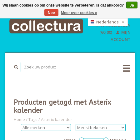
Wij slaan cookies op om onze website te verbeteren. Is dat akkoord?
Ja
Nee
Meer over cookies »
EUR
GBP
Nederlands
WINKELWAGEN
USD
Deutsch
(€0,00)
MIJN
English
ACCOUNT
Producten getagd met Asterix
kalender
Home
/
Tags
/
Asterix kalender