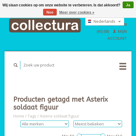
Wij slaan cookies op om onze website te verbeteren. Is dat akkoord?
Ja
Nee
Meer over cookies »
EUR
GBP
Nederlands
WINKELWAGEN
USD
Deutsch
(€0,00)
MIJN
English
ACCOUNT
Producten getagd met Asterix
soldaat figuur
Home
/
Tags
/
Asterix soldaat figuur