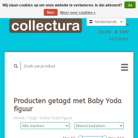
Wij slaan cookies op om onze website te verbeteren. Is dat akkoord?
Ja
Nee
Meer over cookies »
EUR
GBP
Nederlands
WINKELWAGEN
USD
Deutsch
(€0,00)
MIJN
English
ACCOUNT
Producten getagd met Baby Yoda
figuur
Home
/
Tags
/
Baby Yoda figuur