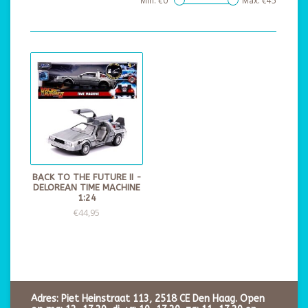
Min: €
0
Max: €
45
BACK TO THE FUTURE II -
DELOREAN TIME MACHINE
1:24
€44,95
Adres: Piet Heinstraat 113, 2518 CE Den Haag. Open