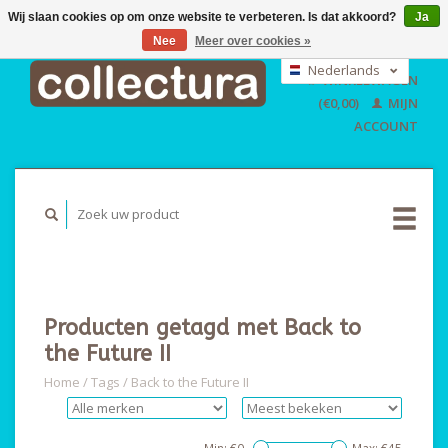
Wij slaan cookies op om onze website te verbeteren. Is dat akkoord?
Ja
Nee
Meer over cookies »
EUR
GBP
Nederlands
WINKELWAGEN
USD
Deutsch
(€0,00)
MIJN
English
ACCOUNT
Producten getagd met Back to
the Future II
Home
/
Tags
/
Back to the Future II