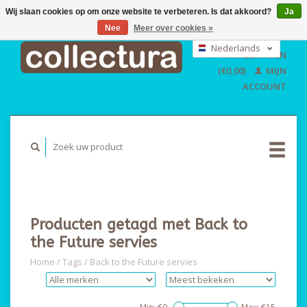
Wij slaan cookies op om onze website te verbeteren. Is dat akkoord?
Ja
Nee
Meer over cookies »
EUR
GBP
Nederlands
WINKELWAGEN
USD
Deutsch
(€0,00)
MIJN
English
ACCOUNT
Producten getagd met Back to
the Future servies
Home
/
Tags
/
Back to the Future servies