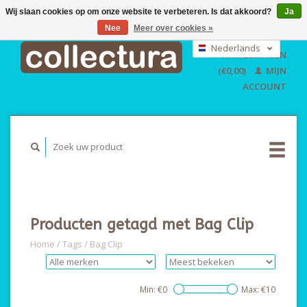
Wij slaan cookies op om onze website te verbeteren. Is dat akkoord?
Ja
Nee
Meer over cookies »
EUR
GBP
Nederlands
WINKELWAGEN
USD
Deutsch
(€0,00)
MIJN
English
ACCOUNT
Producten getagd met Bag Clip
Home
/
Tags
/
Bag Clip
Min: €
0
Max: €
10