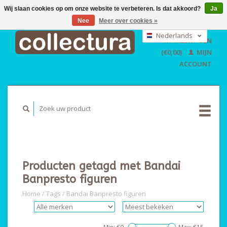
Wij slaan cookies op om onze website te verbeteren. Is dat akkoord?
Ja
Nee
Meer over cookies »
EUR
GBP
Nederlands
WINKELWAGEN
USD
Deutsch
(€0,00)
MIJN
English
ACCOUNT
Producten getagd met Bandai
Banpresto figuren
Home
/
Tags
/
Bandai Banpresto figuren