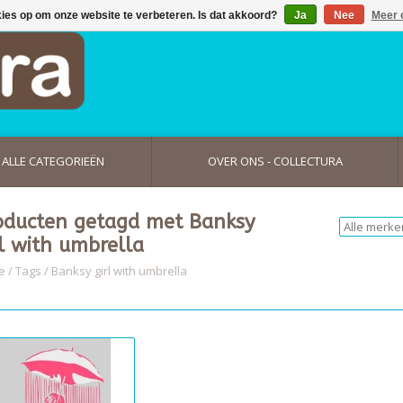
kies op om onze website te verbeteren. Is dat akkoord?
Ja
Nee
Meer 
ALLE CATEGORIEËN
OVER ONS - COLLECTURA
oducten getagd met Banksy
rl with umbrella
e
/
Tags
/
Banksy girl with umbrella