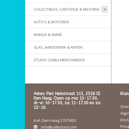
COLLECTIBLES, CARTOFILIE & MILITARIA
AUTO'S & MOTOREN
MANGA & ANIME
GLAS, AARDEWERK & ANTIEK
STUDIO GHIBLI-MERCHANDISE
Adres: Piet Heinstraat 113, 2518 CE
Klan
Den Haag. Open op ma: 13-17.30,
di-vr: 10-17.30, za: 11-17.30 en zo:
Over 
12-16.
Alge
Disc
KvK: Den Haag 27075653
Priva
info@collectura.com