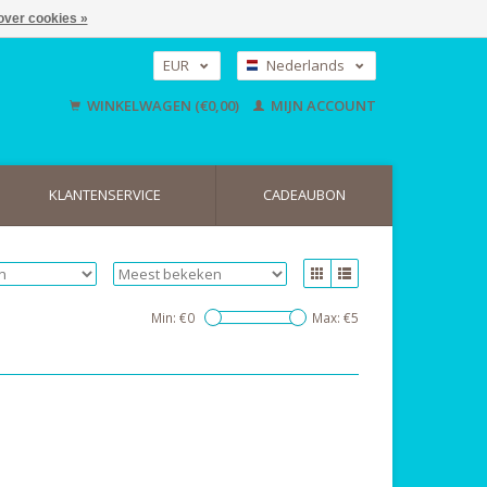
over cookies »
EUR
Nederlands
GBP
Deutsch
WINKELWAGEN (€0,00)
MIJN ACCOUNT
English
USD
KLANTENSERVICE
CADEAUBON
Min: €
0
Max: €
5