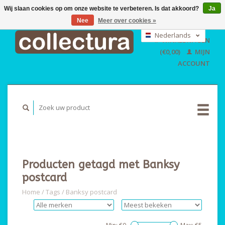
Wij slaan cookies op om onze website te verbeteren. Is dat akkoord?
Ja
Nee
Meer over cookies »
EUR
GBP
Nederlands
WINKELWAGEN
USD
Deutsch
(€0,00)
MIJN
English
ACCOUNT
Producten getagd met Banksy
postcard
Home
/
Tags
/
Banksy postcard