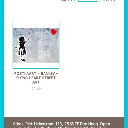
Min: €
0
Max: €
5
POSTKAART - BANKSY -
FLYING HEART STREET
ART
€1,99
Adres: Piet Heinstraat 113, 2518 CE Den Haag. Open