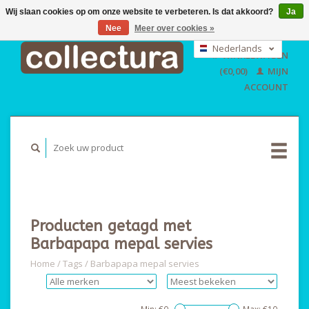
Wij slaan cookies op om onze website te verbeteren. Is dat akkoord?
Ja
Nee
Meer over cookies »
EUR
GBP
Nederlands
WINKELWAGEN
USD
Deutsch
(€0,00)
MIJN
English
ACCOUNT
Producten getagd met
Barbapapa mepal servies
Home
/
Tags
/
Barbapapa mepal servies