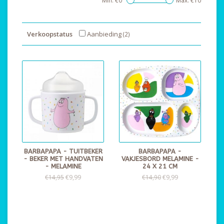
Min: €
0
Max: €
10
Verkoopstatus
Aanbieding
(2)
BARBAPAPA - TUITBEKER
BARBAPAPA -
- BEKER MET HANDVATEN
VAKJESBORD MELAMINE -
- MELAMINE
24 X 21 CM
€9,99
€9,99
€14,95
€14,90