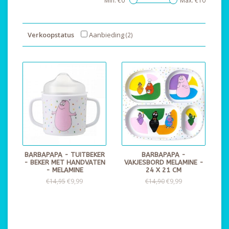
Min: €
0
Max: €
10
Verkoopstatus
Aanbieding
(2)
BARBAPAPA - TUITBEKER
BARBAPAPA -
- BEKER MET HANDVATEN
VAKJESBORD MELAMINE -
- MELAMINE
24 X 21 CM
€9,99
€9,99
€14,95
€14,90