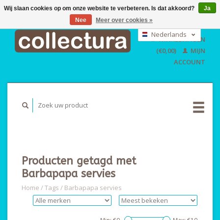
Wij slaan cookies op om onze website te verbeteren. Is dat akkoord?
Ja
Nee
Meer over cookies »
EUR
GBP
Nederlands
WINKELWAGEN
USD
Deutsch
(€0,00)
MIJN
English
ACCOUNT
Producten getagd met
Barbapapa servies
Home
/
Tags
/
Barbapapa servies