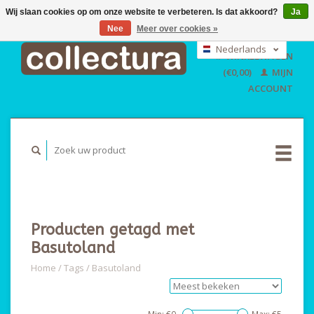
Wij slaan cookies op om onze website te verbeteren. Is dat akkoord?
Ja
Nee
Meer over cookies »
EUR
GBP
Nederlands
WINKELWAGEN
USD
Deutsch
(€0,00)
MIJN
English
ACCOUNT
Producten getagd met
Basutoland
Home
/
Tags
/
Basutoland