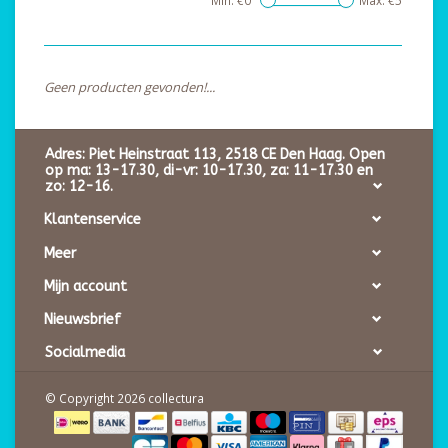
Min: €
0
Max: €
5
Geen producten gevonden!...
Adres: Piet Heinstraat 113, 2518 CE Den Haag. Open
op ma: 13-17.30, di-vr: 10-17.30, za: 11-17.30 en
zo: 12-16.
Klantenservice
Meer
Mijn account
Nieuwsbrief
Socialmedia
© Copyright 2026 collectura