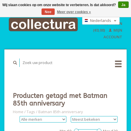
Wij slaan cookies op om onze website te verbeteren. Is dat akkoord?
Ja
Nee
Meer over cookies »
EUR
GBP
Nederlands
WINKELWAGEN
USD
Deutsch
(€0,00)
MIJN
English
ACCOUNT
Producten getagd met Batman
85th anniversary
Home
/
Tags
/
Batman 85th anniversary