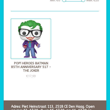
Min: €
0
Max: €
20
POP! HEROES BATMAN
85TH ANNIVERSARY 517 -
THE JOKER
€17,99
Adres: Piet Heinstraat 113, 2518 CE Den Haag. Open