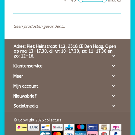
Min: €
0
Max: €
5
Geen producten gevonden!...
Adres: Piet Heinstraat 113, 2518 CE Den Haag. Open
op ma: 13-17.30, di-vr: 10-17.30, za: 11-17.30 en
zo: 12-16.
Klantenservice
Meer
Mijn account
Nieuwsbrief
Socialmedia
© Copyright 2026 collectura