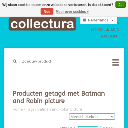
Wij slaan cookies op om onze website te verbeteren. Is dat akkoord?
Ja
Nee
Meer over cookies »
EUR
GBP
Nederlands
WINKELWAGEN
USD
Deutsch
(€0,00)
MIJN
English
ACCOUNT
Producten getagd met Batman
and Robin picture
Home
/
Tags
/
Batman and Robin picture