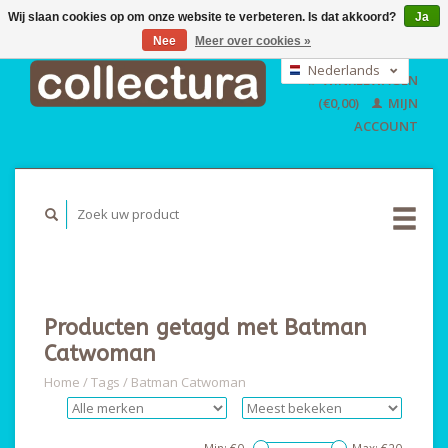
Wij slaan cookies op om onze website te verbeteren. Is dat akkoord?
Ja
Nee
Meer over cookies »
EUR
GBP
Nederlands
WINKELWAGEN
USD
Deutsch
(€0,00)
MIJN
English
ACCOUNT
Producten getagd met Batman
Catwoman
Home
/
Tags
/
Batman Catwoman