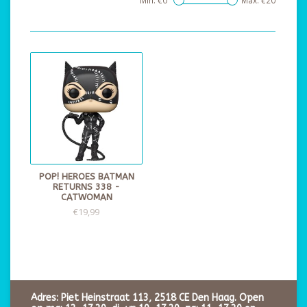
Min: €
0
Max: €
20
POP! HEROES BATMAN
RETURNS 338 -
CATWOMAN
€19,99
Adres: Piet Heinstraat 113, 2518 CE Den Haag. Open