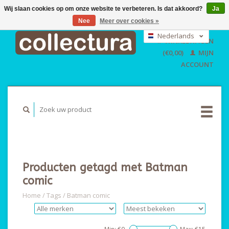
Wij slaan cookies op om onze website te verbeteren. Is dat akkoord?
Ja
Nee
Meer over cookies »
EUR
GBP
Nederlands
WINKELWAGEN
USD
Deutsch
(€0,00)
MIJN
English
ACCOUNT
Producten getagd met Batman
comic
Home
/
Tags
/
Batman comic