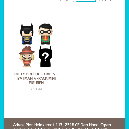
Min: €
0
Max: €
15
BITTY POP! DC COMICS -
BATMAN 4-PACK MINI
FIGUREN
€14,99
Adres: Piet Heinstraat 113, 2518 CE Den Haag. Open