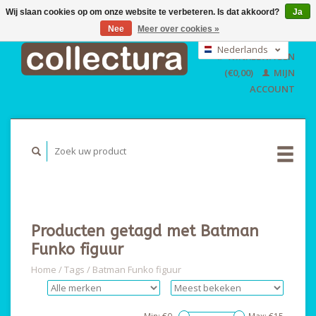
Wij slaan cookies op om onze website te verbeteren. Is dat akkoord?
Ja
Nee
Meer over cookies »
EUR
GBP
Nederlands
WINKELWAGEN
USD
Deutsch
(€0,00)
MIJN
English
ACCOUNT
Producten getagd met Batman
Funko figuur
Home
/
Tags
/
Batman Funko figuur