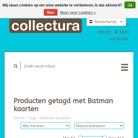
Wij slaan cookies op om onze website te verbeteren. Is dat akkoord?
Ja
Nee
Meer over cookies »
EUR
GBP
Nederlands
WINKELWAGEN
USD
Deutsch
(€0,00)
MIJN
English
ACCOUNT
Producten getagd met Batman
kaarten
Home
/
Tags
/
Batman kaarten