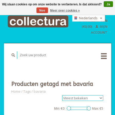
Wij slaan cookies op om onze website te verbeteren. Is dat akkoord?
Ja
Nee
Meer over cookies »
EUR
GBP
Nederlands
WINKELWAGEN
USD
Deutsch
(€0,00)
MIJN
English
ACCOUNT
Producten getagd met bavaria
Home
/
Tags
/
bavaria
Min: €
0
Max: €
5