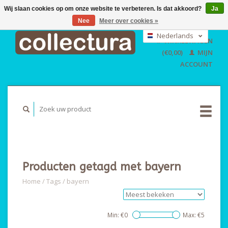
Wij slaan cookies op om onze website te verbeteren. Is dat akkoord?
Ja
Nee
Meer over cookies »
EUR
GBP
Nederlands
WINKELWAGEN
USD
Deutsch
(€0,00)
MIJN
English
ACCOUNT
Producten getagd met bayern
Home
/
Tags
/
bayern
Min: €
0
Max: €
5